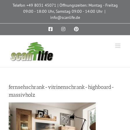
Zum
Telefon
+49 8031 45071
| Öffnungszeiten: Montag - Freitag
Inhalt
09:00 - 18:00 Uhr, Samstag 09:00 - 14:00 Uhr
|
springen
info@scanlife.de
Facebook
Instagram
Pinterest
fernsehschrank-vitrinenschrank-highboard-
massivholz