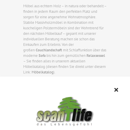
Möbel aus echtem Holz – in natura oder behandelt –
finden in jedem Raum den perfekten Platz und
sorgen für eine angenehme Wohnatmosphäre.
Stabile Massivholzmöbel in Kombination mit
kuscheligen Polstermöbeln sind der Wohntrend für
den nächsten Möbelkauf – geparrt mit unserer
individuellen Beratung machen sie schon das
Einkaufen zum Erlebnis. Von der
großen
Couchlandschaft
mit Schlaffunktion über das
moderne
Sofa
bis hin zum gemütlichen
Relaxsessel
– Sie finden alles in unserem aktuellen
Möbelkatalog (diesen finden Sie direkt unter diesem
Link:
Möbelkatalog
).
Die angesagten Möbeltrends runden wir mit
hochwertigen Möbel für Ihr zu Hause ab:
Wohnwand
,
Vitrine
und
TV-High- oder Low-
Board
für Ihren Fernseher sind hier nur ein paar
Highlights aus unserem Sortiment. Im Esszimmer
und in der Küche mit einem
Echtholz-Esstisch
mit
massiver Tischplatte, passenden Stühlen oder
Polstersesseln – äußerst platzsparend auch
mit
Eckbank
. Zu dieser Einrichtung