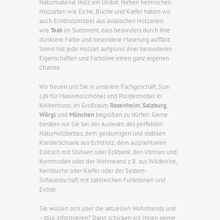
Naturmaterial Holz ein Unikat. Neben heimischen
Holzarten wie Eiche, Buche und Kiefer haben wir
auch Echtholzmöbel aus asiatischen Holzarten
wie
Teak
im Sortiment, dass besonders durch ihre
dunklere Farbe und besondere Maserung auffällt.
Somit hat jede Holzart aufgrund ihrer besonderen
Eigenschaften und Farbtöne einen ganz eigenen
Charme.
Wir freuen uns Sie in unserem Fachgeschäft
Scan
Life
für Massivholzmöbel und Polstermöbel in
Kolbermoor, im Großraum
Rosenheim
,
Salzburg
,
Wörgl
und
München
begrüßen zu dürfen. Gerne
beraten wir Sie bei der Auswahl des perfekten
Naturholzbettes, dem geräumigen und stabilen
Kleiderschrank aus Echtholz, dem ausziehbaren
Esstisch mit Stühlen oder Eckbank, den Vitrinen und
Kommoden oder der Wohnwand z.B. aus Wildeiche,
Kernbuche oder Kiefer oder der System-
Sofalandschaft mit zahlreichen Funktionen und
Extras.
Sie wollen sich über die aktuellen Wohntrends und
–stile informieren? Dann schicken wir Ihnen gerne