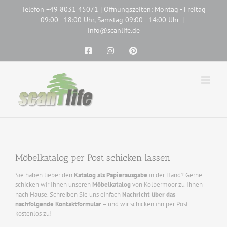
Zum
Telefon
+49 8031 45071
| Öffnungszeiten: Montag - Freitag
Inhalt
09:00 - 18:00 Uhr, Samstag 09:00 - 14:00 Uhr
|
springen
info@scanlife.de
Facebook
Instagram
Pinterest
Möbelkatalog per Post schicken lassen
Sie haben lieber den
Katalog als Papierausgabe
in der Hand? Gerne
schicken wir Ihnen unseren
Möbelkatalog
von Kolbermoor zu Ihnen
nach Hause. Schreiben Sie uns einfach
Nachricht über das
nachfolgende Kontaktformular
– und wir schicken ihn per Post
kostenlos zu!