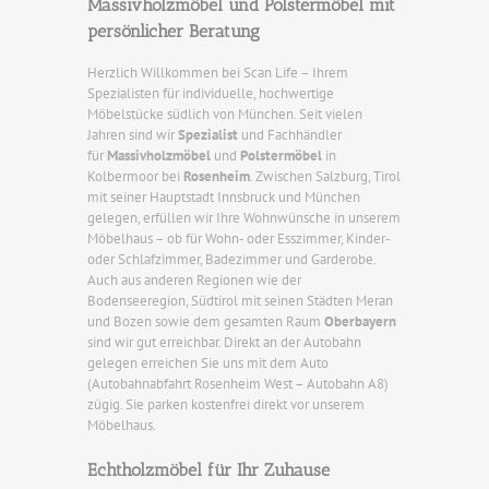
Massivholzmöbel und Polstermöbel mit
persönlicher Beratung
Herzlich Willkommen bei Scan Life – Ihrem
Spezialisten für individuelle, hochwertige
Möbelstücke südlich von München. Seit vielen
Jahren sind wir
Spezialist
und Fachhändler
für
Massivholzmöbel
und
Polstermöbel
in
Kolbermoor bei
Rosenheim
. Zwischen Salzburg, Tirol
mit seiner Hauptstadt Innsbruck und München
gelegen, erfüllen wir Ihre Wohnwünsche in unserem
Möbelhaus – ob für Wohn- oder Esszimmer, Kinder-
oder Schlafzimmer, Badezimmer und Garderobe.
Auch aus anderen Regionen wie der
Bodenseeregion, Südtirol mit seinen Städten Meran
und Bozen sowie dem gesamten Raum
Oberbayern
sind wir gut erreichbar. Direkt an der Autobahn
gelegen erreichen Sie uns mit dem Auto
(Autobahnabfahrt Rosenheim West – Autobahn A8)
zügig. Sie parken kostenfrei direkt vor unserem
Möbelhaus.
Echtholzmöbel für Ihr Zuhause