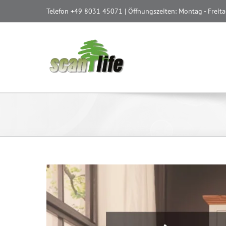
Zum
Telefon
+49 8031 45071
| Öffnungszeiten: Montag - Freita
Inhalt
springen
Zeige
grösseres
Bild