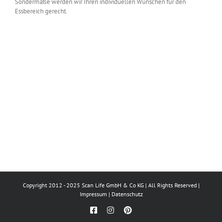
Sondermaße werden wir Ihren individuellen Wünschen für den
Essbereich gerecht.
Copyright 2012 - 2025 Scan Life GmbH & Co KG | All Rights Reserved |
Impressum
|
Datenschutz
Facebook
Instagram
Pinterest