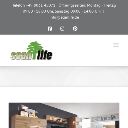
Zum
Telefon
+49 8031 45071
| Öffnungszeiten: Montag - Freitag
Inhalt
09:00 - 18:00 Uhr, Samstag 09:00 - 14:00 Uhr
|
springen
info@scanlife.de
Facebook
Instagram
Pinterest
Zeige
grösseres
Bild