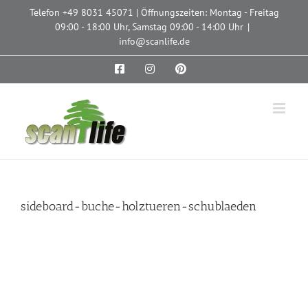
Zum
Telefon
+49 8031 45071
| Öffnungszeiten: Montag - Freitag
Inhalt
09:00 - 18:00 Uhr, Samstag 09:00 - 14:00 Uhr
|
springen
info@scanlife.de
Facebook
Instagram
Pinterest
sideboard-buche-holztueren-schublaeden