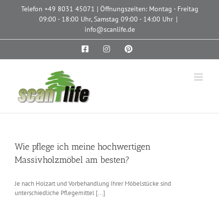
Zum
Telefon
+49 8031 45071
| Öffnungszeiten: Montag - Freitag
Inhalt
09:00 - 18:00 Uhr, Samstag 09:00 - 14:00 Uhr
|
springen
info@scanlife.de
Facebook
Instagram
Pinterest
Wie pflege ich meine hochwertigen
Massivholzmöbel am besten?
Je nach Holzart und Vorbehandlung Ihrer Möbelstücke sind
unterschiedliche Pflegemittel [...]