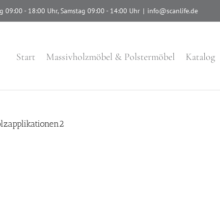
g 09:00 - 18:00 Uhr, Samstag 09:00 - 14:00 Uhr
|
info@scanlife.de
Start
Massivholzmöbel & Polstermöbel
Katalog
lzapplikationen2