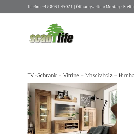
Zum
Telefon
+49 8031 45071
| Öffnungszeiten: Montag - Freita
Inhalt
springen
TV-Schrank – Vitrine – Massivholz – Hirnho