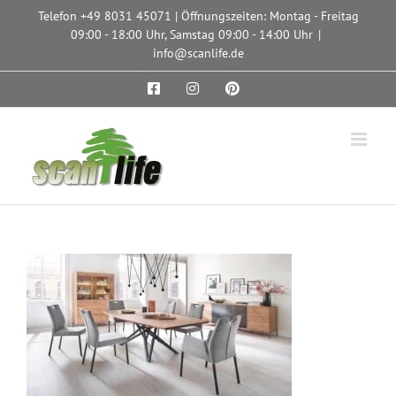
Zum
Telefon
+49 8031 45071
| Öffnungszeiten: Montag - Freitag
Inhalt
09:00 - 18:00 Uhr, Samstag 09:00 - 14:00 Uhr
|
springen
info@scanlife.de
Facebook
Instagram
Pinterest