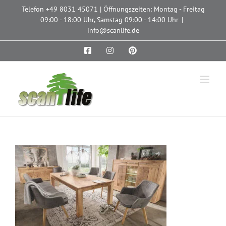
Zum
Telefon
+49 8031 45071
| Öffnungszeiten: Montag - Freitag
Inhalt
09:00 - 18:00 Uhr, Samstag 09:00 - 14:00 Uhr
|
springen
info@scanlife.de
Facebook
Instagram
Pinterest