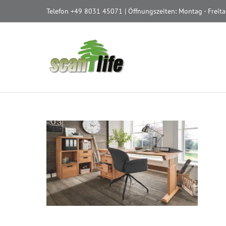
Zum
Telefon
+49 8031 45071
| Öffnungszeiten: Montag - Freita
Inhalt
springen