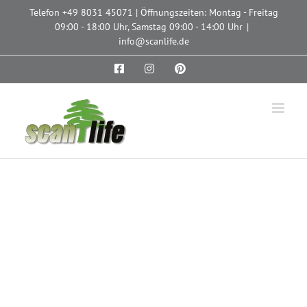
Zum
Telefon
+49 8031 45071
| Öffnungszeiten: Montag - Freitag
Inhalt
09:00 - 18:00 Uhr, Samstag 09:00 - 14:00 Uhr
|
springen
info@scanlife.de
Facebook
Instagram
Pinterest